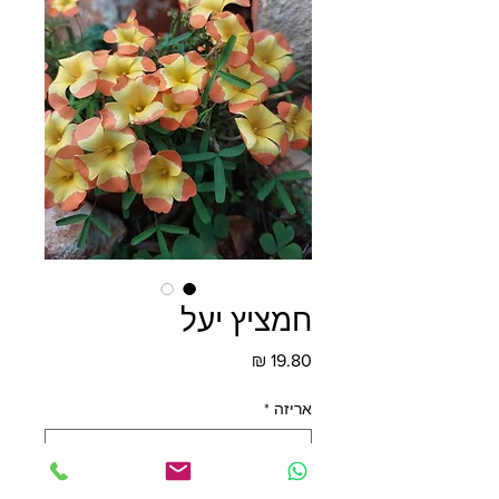
חמציץ יעל
מחיר
אריזה
*